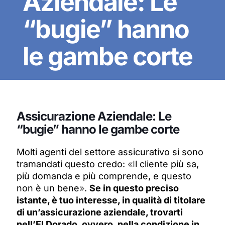
Aziendale: Le
“bugie” hanno
le gambe corte
Assicurazione Aziendale: Le
“bugie” hanno le gambe corte
Molti agenti del settore assicurativo si sono
tramandati questo credo:
«I
l cliente più sa,
più domanda e più comprende, e questo
non è un bene
»
.
Se in questo preciso
istante, è tuo interesse, in qualità di titolare
di un’assicurazione aziendale, trovarti
nell’El Dorado, ovvero, nella condizione in