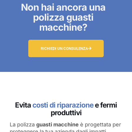
Non hai ancora una
polizza guasti
macchine?
RICHIEDI UN CONSULENZA
Evita
costi di riparazione
e fermi
produttivi
La polizza
guasti macchine
è progettata per
proteggere la tua azienda dagli impatti