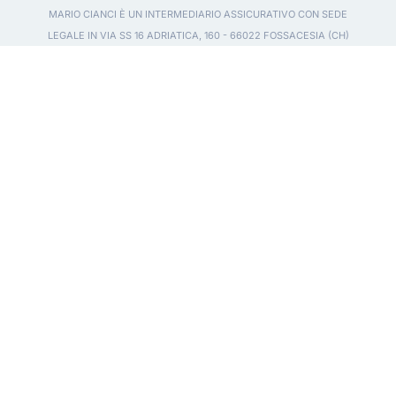
MARIO CIANCI È UN INTERMEDIARIO ASSICURATIVO CON SEDE
LEGALE IN VIA SS 16 ADRIATICA, 160 - 66022 FOSSACESIA (CH)
REGOLARMENTE ISCRITTO AL REGISTRO UNICO DEGLI
INTERMEDIARI CON IL NR. E000357470 E SOGGETTO AL
CONTROLLO DELL'AUTORITÀ DI VIGILANZA IVASS. POSIZIONI
VERIFICABILI PRESSO IL
REGISTRO UNICO DEGLI INTERMEDIARI
ASSICURATIVI E RIASSICURATIVI
. SOGGETTO ALLA VIGILANZA DI:
IVASS - ISTITUTO PER LA VIGILANZA SULLE ASSICURAZIONI
.
RECLAMI
IL CONTRAENTE HA LA FACOLTÀ DI PRESENTE RICORSO
ALL'ARBITRO ASSICURATIVO TRAMITE IL
SITO INTERNET.
PRIMA DELLA SOTTOSCRIZIONE DI UN QUALSIASI PRODOTTO
ASSICURATIVO È NECESSARIO LEGGERE IL SET INFORMATIVO DEL
PRODOTTO SPECIFICO. IL SET INFORMATIVO PUÒ ESSERE
RICHIESTO PRESSO L’AGENZIA O AL PROPRIO CONSULENTE.
©2026 AZIENDA ASSICURATA DI MARIO CIANCI – TUTTI I DIRITTI
RISERVATI. VIA SS16 ADRIATICA 160, 66022 FOSSACESIA (CH) P.