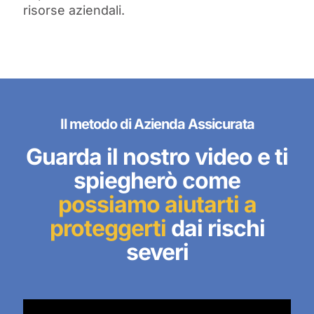
risorse aziendali.
Il metodo di Azienda Assicurata
Guarda il nostro video e ti
spiegherò come
possiamo aiutarti a
proteggerti
dai rischi
severi