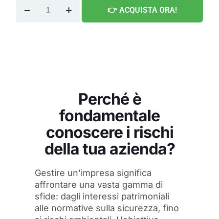
originale
attual
Magic
era:
è:
👉 ACQUISTA ORA!
Box
171,00 €.
69,00 
quantità
Perché è
fondamentale
conoscere i rischi
della tua azienda?
Gestire un'impresa significa
affrontare una vasta gamma di
sfide: dagli interessi patrimoniali
alle normative sulla sicurezza, fino