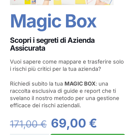
Magic Box
Scopri i segreti di Azienda
Assicurata
Vuoi sapere come mappare e trasferire solo
i rischi più critici per la tua azienda?
Richiedi subito la tua
MAGIC BOX
: una
raccolta esclusiva di guide e report che ti
svelano il nostro metodo per una gestione
efficace dei rischi aziendali.
Il
Il
69,00
€
171,00
€
prezzo
prezz