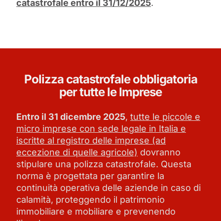
catastrofale entro il 31/12/2025
.
Polizza catastrofale obbligatoria
per tutte le Imprese
Entro il 31 dicembre 2025
,
tutte le piccole e
micro imprese con sede legale in Italia e
iscritte al registro delle imprese (ad
eccezione di quelle agricole)
dovranno
stipulare una polizza catastrofale. Questa
norma è progettata per garantire la
continuità operativa delle aziende in caso di
calamità, proteggendo il patrimonio
immobiliare e mobiliare e prevenendo