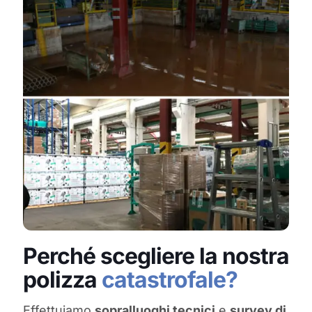
Perché scegliere la nostra
polizza
catastrofale?
Effettuiamo
sopralluoghi tecnici
e
survey di