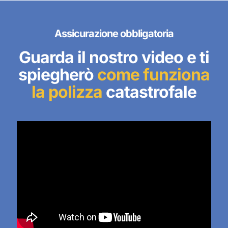
Assicurazione obbligatoria
Guarda il nostro video e ti
spiegherò
come funziona
la polizza
catastrofale