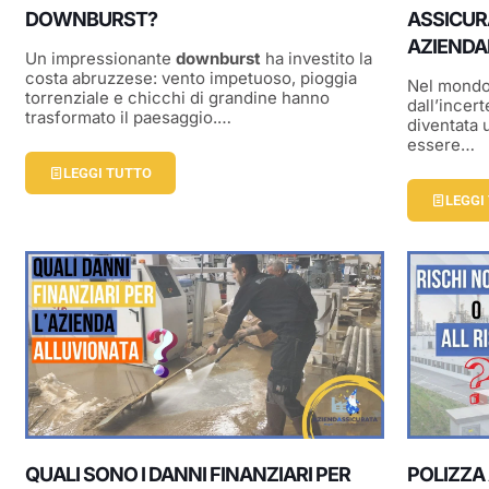
DOWNBURST?
ASSICUR
AZIENDA
Un impressionante
downburst
ha investito la
costa abruzzese: vento impetuoso, pioggia
Nel mondo 
torrenziale e chicchi di grandine hanno
dall’incert
trasformato il paesaggio.…
diventata 
essere…
LEGGI TUTTO
LEGGI
QUALI SONO I DANNI FINANZIARI PER
POLIZZA 