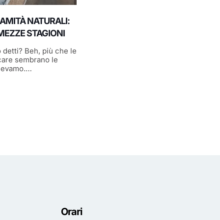
AMITÀ NATURALI:
 MEZZE STAGIONI
 detti? Beh, più che le
care sembrano le
scevamo.…
Orari