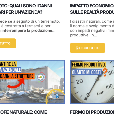
TO: QUALI SONO I DANNI
IMPATTO ECONOMIC
RI PER UN’AZIENDA?
SULLE REALTÀ PROD
de se a seguito di un terremoto,
I disastri naturali, come 
 è costretta a fermarsi e per
il normale svolgimento d
a
interrompere la produzione
…
con impatti negativi imme
produttive. In…
 TUTTO
LEGGI TUTTO
OFE NATURALE: COME
FERMO DI PRODUZIO