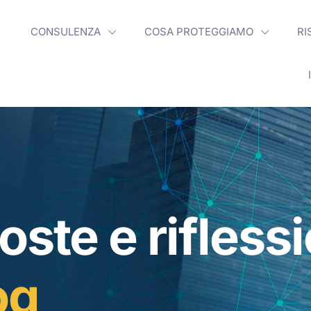
CONSULENZA
COSA PROTEGGIAMO
RI
oste e rifless
og