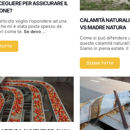
EGLIERE PER ASSICURARE IL
ONE?
CALAMITÀ NATURALI:
articolo voglio rispondere ad una
he mi è stata posta spesso da
VS MADRE NATURA
ri come te.
Se devo
…
Come si può difendere u
queste calamità natural
 TUTTO
Siamo in piena estate. Il
LEGGI TUTTO