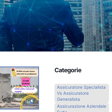
Categorie
Assicuratore Specialista
Vs Assicuratore
Generalista
Assicurazione Aziendale