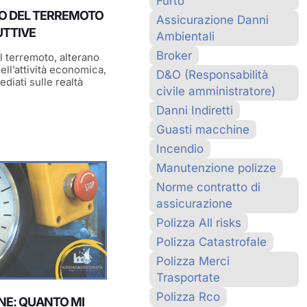
Furto
O DEL TERREMOTO
Assicurazione Danni
UTTIVE
Ambientali
Broker
il terremoto, alterano
ell’attività economica,
D&O (Responsabilità
diati sulle realtà
civile amministratore)
Danni Indiretti
Guasti macchine
Incendio
Manutenzione polizze
Norme contratto di
assicurazione
Polizza All risks
Polizza Catastrofale
Polizza Merci
Trasportate
Polizza Rco
NE: QUANTO MI