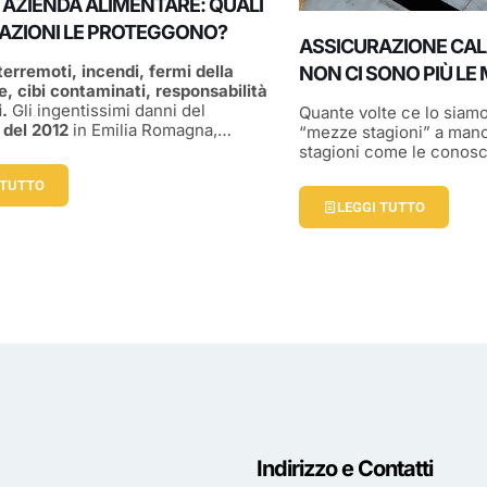
N AZIENDA ALIMENTARE: QUALI
AZIONI LE PROTEGGONO?
ASSICURAZIONE CAL
 terremoti, incendi, fermi della
NON CI SONO PIÙ LE
, cibi contaminati, responsabilità
.
Gli ingentissimi danni del
Quante volte ce lo siamo
 del 2012
in Emilia Romagna,…
“mezze stagioni” a man
stagioni come le cono
 TUTTO
LEGGI TUTTO
Indirizzo e Contatti