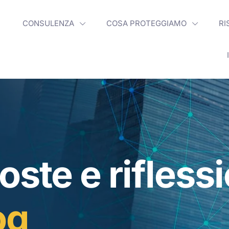
CONSULENZA
COSA PROTEGGIAMO
RI
oste e rifless
og