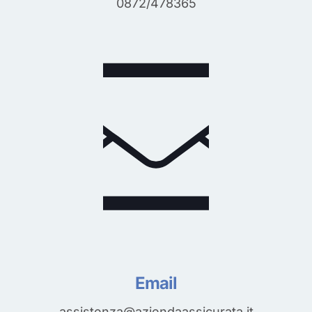
0872/478365
Email
assistenza@aziendaassicurata.it