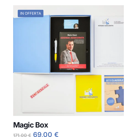
IN OFFERTA
Magic Box
Il
Il
69,00
€
171,00
€