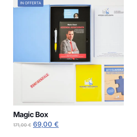
IN OFFERTA
Magic Box
Il
Il
69,00
€
171,00
€
prezzo
prezzo