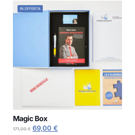
IN OFFERTA
Magic Box
Il
Il
69,00
€
171,00
€