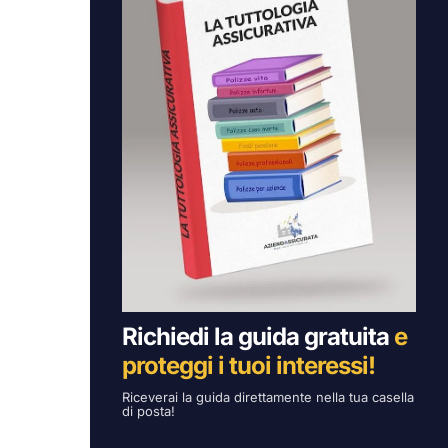
Richiedi la guida gratuita
e
proteggi i tuoi interessi!
Riceverai la guida direttamente nella tua casella
di posta!