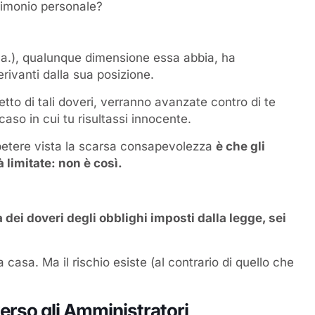
trimonio personale?
S.p.a.), qualunque dimensione essa abbia, ha
erivanti dalla sua posizione.
to di tali doveri, verranno avanzate contro di te
aso in cui tu risultassi innocente.
petere vista la scarsa consapevolezza
è che gli
 limitate: non è così.
dei doveri degli obblighi imposti dalla legge, sei
asa. Ma il rischio esiste (al contrario di quello che
verso gli Amministratori