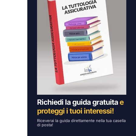
Richiedi la guida gratuita
e
proteggi i tuoi interessi!
Riceverai la guida direttamente nella tua casella
di posta!