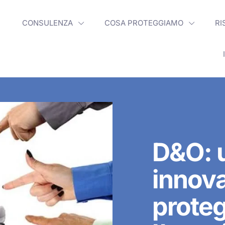
CONSULENZA
COSA PROTEGGIAMO
RI
D&O: 
innova
prote