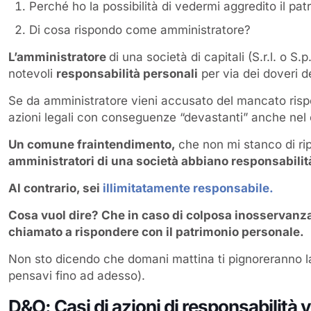
Perché ho la possibilità di vedermi aggredito il pa
Di cosa rispondo come amministratore?
L’amministratore
di una società di capitali (S.r.l. o 
notevoli
responsabilità personali
per via dei doveri d
Se da amministratore vieni accusato del mancato rispet
azioni legali con conseguenze “devastanti” anche nel c
Un comune fraintendimento,
che non mi stanco di ri
amministratori di una società abbiano responsabilità
Al contrario, sei
illimitatamente responsabile.
Cosa vuol dire? Che in caso di colposa inosservanza 
chiamato a rispondere con il patrimonio personale.
Non sto dicendo che domani mattina ti pignoreranno la c
pensavi fino ad adesso).
D&O:
Casi di azioni di responsabilità 