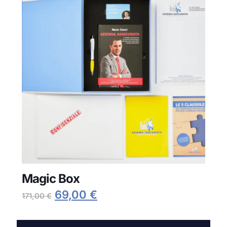
Magic Box
Il
Il
69,00
€
171,00
€
prezzo
prezzo
originale
attuale