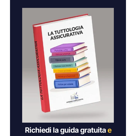
era:
è:
171,00 €.
69,00 €.
Richiedi la guida gratuita
e