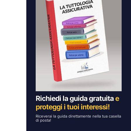
Richiedi la guida gratuita
e
proteggi i tuoi interessi!
Riceverai la guida direttamente nella tua casella
di posta!