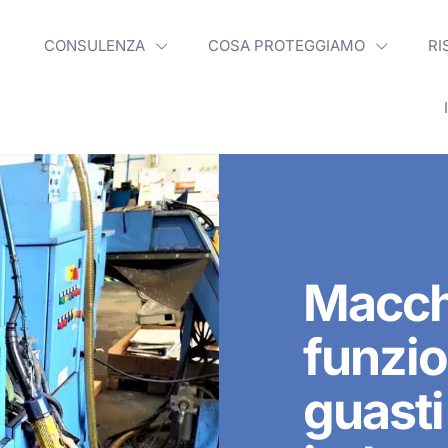
CONSULENZA
COSA PROTEGGIAMO
RI
Macch
funzio
guasti