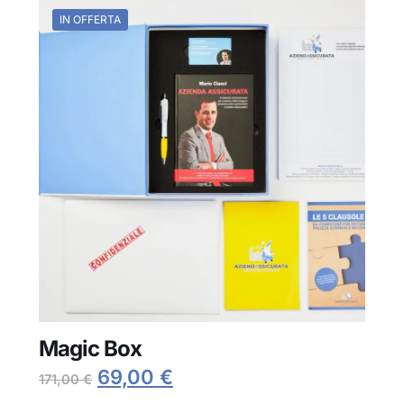
IN OFFERTA
Magic Box
Il
Il
69,00
€
171,00
€
prezzo
prezzo