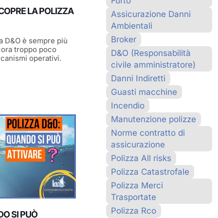
Furto
COPRE LA POLIZZA
Assicurazione Danni
Ambientali
Broker
va D&O è sempre più
ora troppo poco
D&O (Responsabilità
canismi operativi.
civile amministratore)
Danni Indiretti
Guasti macchine
Incendio
Manutenzione polizze
Norme contratto di
assicurazione
Polizza All risks
Polizza Catastrofale
Polizza Merci
Trasportate
Polizza Rco
DO SI PUÒ