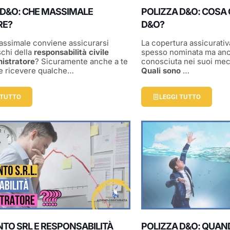
 D&O: CHE MASSIMALE
POLIZZA D&O: COSA 
RE?
D&O?
assimale conviene assicurarsi
La copertura assicurati
schi della
responsabilità civile
spesso nominata ma anc
nistratore
? Sicuramente anche a te
conosciuta nei suoi mec
e ricevere qualche…
Quali sono
…
 TUTTO
LEGGI TUTTO
NTO SRL E RESPONSABILITÀ
POLIZZA D&O: QUAN