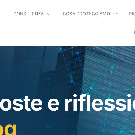
CONSULENZA
COSA PROTEGGIAMO
RI
oste e rifless
og