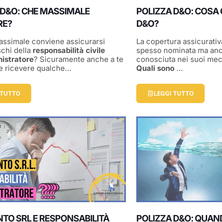
 D&O: CHE MASSIMALE
POLIZZA D&O: COSA 
RE?
D&O?
assimale conviene assicurarsi
La copertura assicurati
schi della
responsabilità civile
spesso nominata ma anc
nistratore
? Sicuramente anche a te
conosciuta nei suoi mec
e ricevere qualche…
Quali sono
…
 TUTTO
LEGGI TUTTO
NTO SRL E RESPONSABILITÀ
POLIZZA D&O: QUAN