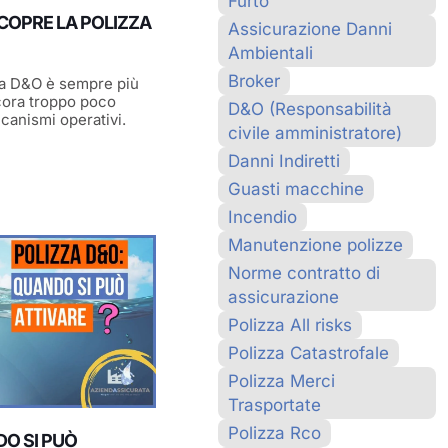
Furto
COPRE LA POLIZZA
Assicurazione Danni
Ambientali
Broker
va D&O è sempre più
ora troppo poco
D&O (Responsabilità
canismi operativi.
civile amministratore)
Danni Indiretti
Guasti macchine
Incendio
Manutenzione polizze
Norme contratto di
assicurazione
Polizza All risks
Polizza Catastrofale
Polizza Merci
Trasportate
Polizza Rco
DO SI PUÒ