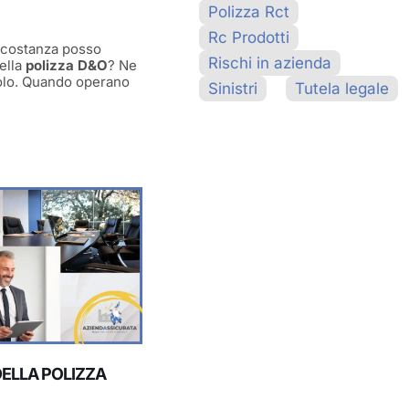
Polizza Rct
Rc Prodotti
circostanza posso
Rischi in azienda
della
polizza D&O
? Ne
colo. Quando operano
Sinistri
Tutela legale
DELLA POLIZZA