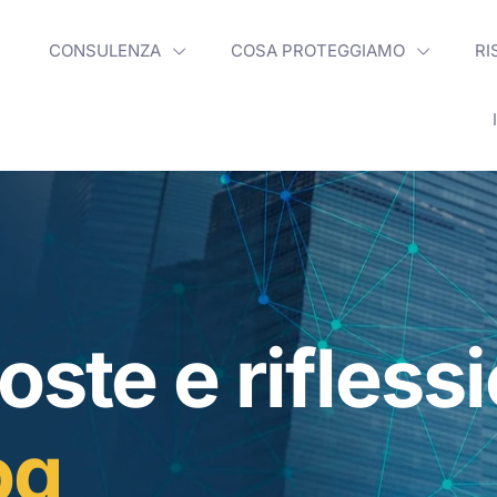
CONSULENZA
COSA PROTEGGIAMO
RI
oste e rifless
og