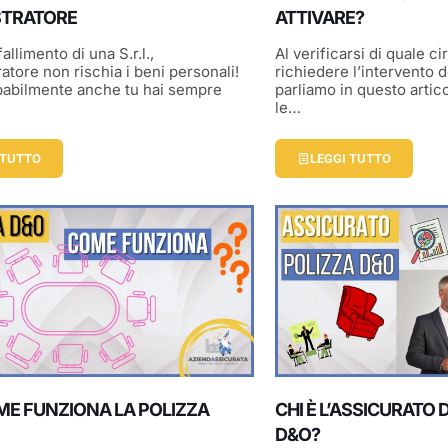
STRATORE
ATTIVARE?
fallimento di una S.r.l.,
Al verificarsi di quale 
atore non rischia i beni personali!
richiedere l’intervento 
babilmente anche tu hai sempre
parliamo in questo arti
le…
 TUTTO
LEGGI TUTTO
ME FUNZIONA LA POLIZZA
CHI È L’ASSICURATO 
D&O?