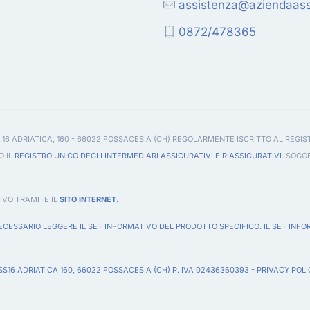
assistenza@aziendaassi
0872/478365
 16 ADRIATICA, 160 - 66022 FOSSACESIA (CH) REGOLARMENTE ISCRITTO AL REGIS
O IL
REGISTRO UNICO DEGLI INTERMEDIARI ASSICURATIVI E RIASSICURATIVI
. SOGG
IVO TRAMITE IL
SITO INTERNET.
CESSARIO LEGGERE IL SET INFORMATIVO DEL PRODOTTO SPECIFICO. IL SET INFO
 SS16 ADRIATICA 160, 66022 FOSSACESIA (CH) P. IVA 02436360393 -
PRIVACY POLI