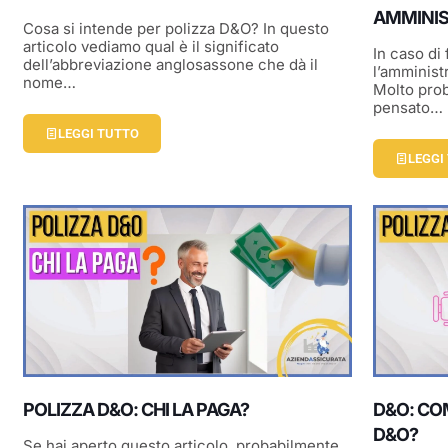
AMMINI
Cosa si intende per polizza D&O? In questo
articolo vediamo qual è il significato
In caso di 
dell’abbreviazione anglosassone che dà il
l’amministr
nome…
Molto pro
pensato…
LEGGI TUTTO
LEGGI
POLIZZA D&O: CHI LA PAGA?
D&O: CO
D&O?
Se hai aperto questo articolo, probabilmente,