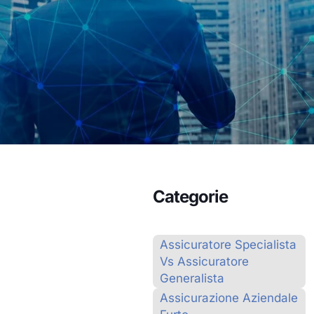
Categorie
Assicuratore Specialista
Vs Assicuratore
Generalista
Assicurazione Aziendale