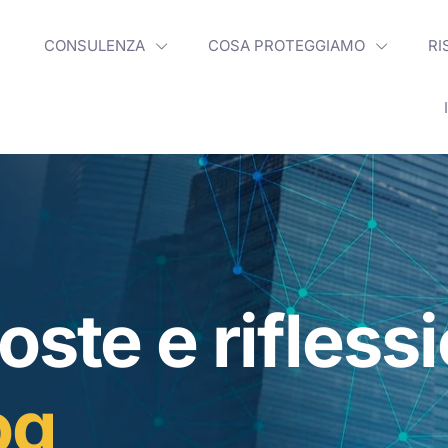
CONSULENZA
COSA PROTEGGIAMO
RI
oste e rifless
og