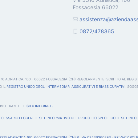
Fossacesia 66022
assistenza@aziendaassi
0872/478365
 16 ADRIATICA, 160 - 66022 FOSSACESIA (CH) REGOLARMENTE ISCRITTO AL REGIS
O IL
REGISTRO UNICO DEGLI INTERMEDIARI ASSICURATIVI E RIASSICURATIVI
. SOGG
IVO TRAMITE IL
SITO INTERNET.
CESSARIO LEGGERE IL SET INFORMATIVO DEL PRODOTTO SPECIFICO. IL SET INFO
 SS16 ADRIATICA 160, 66022 FOSSACESIA (CH) P. IVA 02436360393 -
PRIVACY POLI