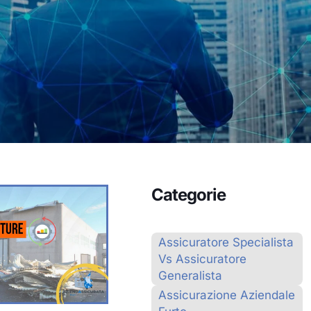
Categorie
Assicuratore Specialista
Vs Assicuratore
Generalista
Assicurazione Aziendale