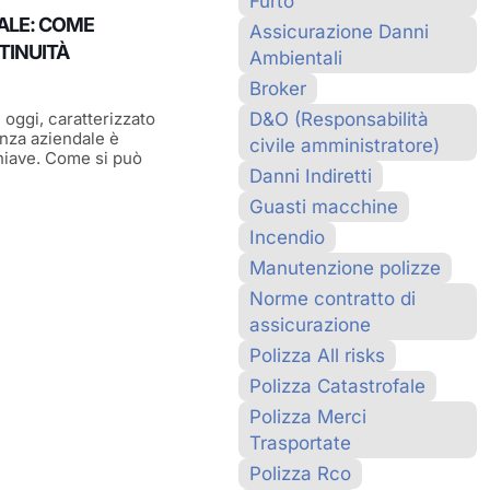
Furto
ALE: COME
Assicurazione Danni
TINUITÀ
Ambientali
Broker
D&O (Responsabilità
 oggi, caratterizzato
ienza aziendale è
civile amministratore)
hiave. Come si può
Danni Indiretti
Guasti macchine
Incendio
Manutenzione polizze
Norme contratto di
assicurazione
Polizza All risks
Polizza Catastrofale
Polizza Merci
Trasportate
Polizza Rco