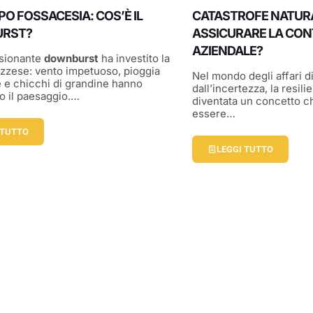
O FOSSACESIA: COS’È IL
CATASTROFE NATUR
RST?
ASSICURARE LA CON
AZIENDALE?
sionante
downburst
ha investito la
zzese: vento impetuoso, pioggia
Nel mondo degli affari di
e e chicchi di grandine hanno
dall’incertezza, la resil
o il paesaggio.…
diventata un concetto c
essere…
 TUTTO
LEGGI TUTTO