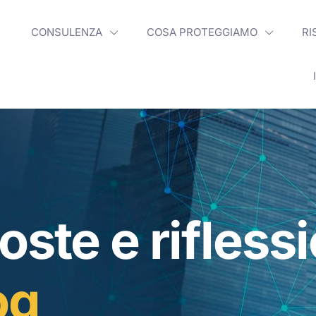
CONSULENZA
COSA PROTEGGIAMO
RI
oste e rifless
og