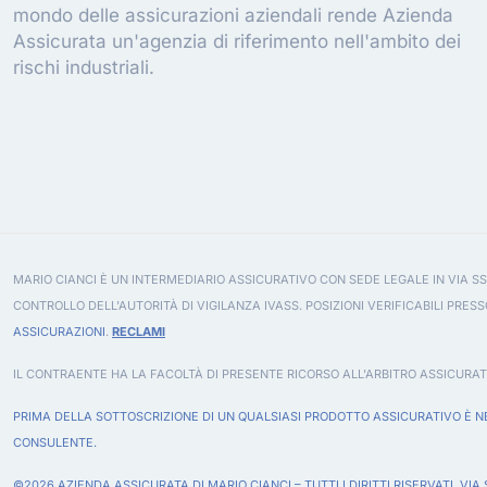
mondo delle assicurazioni aziendali rende Azienda
Assicurata un'agenzia di riferimento nell'ambito dei
rischi industriali.
MARIO CIANCI È UN INTERMEDIARIO ASSICURATIVO CON SEDE LEGALE IN VIA SS
CONTROLLO DELL'AUTORITÀ DI VIGILANZA IVASS. POSIZIONI VERIFICABILI PRESS
ASSICURAZIONI
.
RECLAMI
IL CONTRAENTE HA LA FACOLTÀ DI PRESENTE RICORSO ALL'ARBITRO ASSICURAT
PRIMA DELLA SOTTOSCRIZIONE DI UN QUALSIASI PRODOTTO ASSICURATIVO È NE
CONSULENTE.
©2026 AZIENDA ASSICURATA DI MARIO CIANCI – TUTTI I DIRITTI RISERVATI. VIA