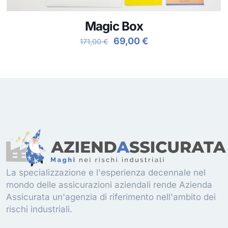
Magic Box
Il
Il
69,00
€
171,00
€
prezzo
prezzo
originale
attuale
era:
è:
171,00 €.
69,00 €.
La specializzazione e l'esperienza decennale nel
mondo delle assicurazioni aziendali rende Azienda
Assicurata un'agenzia di riferimento nell'ambito dei
rischi industriali.