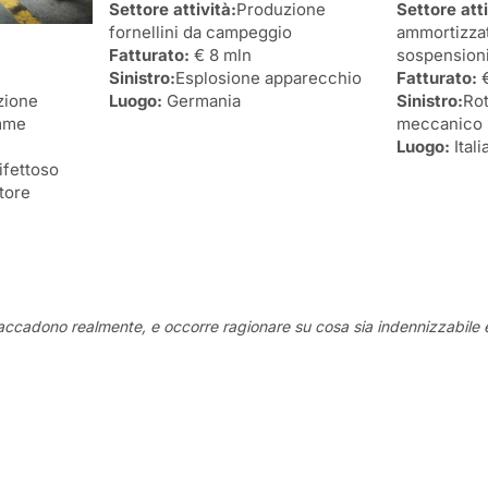
Settore attività:
Produzione
Settore atti
fornellini da campeggio
ammortizzat
Fatturato:
€ 8 mln
sospension
Sinistro:
Esplosione apparecchio
Fatturato:
€
zione
Luogo:
Germania
Sinistro:
Ro
mme
meccanico
Luogo:
Itali
ifettoso
atore
accadono realmente, e occorre ragionare su cosa sia indennizzabile e cos