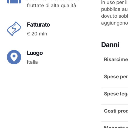
in uso per 
fruttate di alta qualità
pubblica aut
dovuto sobba
aggiungono 
Fatturato
€ 20 mln
Danni
Luogo
Risarcime
Italia
Spese per i
Spese leg
Costi prod