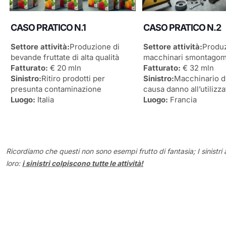
CASO PRATICO N.1
CASO PRATICO N.2
Settore attività:
Produzione di
Settore attività:
Produ
bevande fruttate di alta qualità
macchinari smontago
Fatturato:
€ 20 mln
Fatturato:
€ 32 mln
Sinistro:
Ritiro prodotti per
Sinistro:
Macchinario d
presunta contaminazione
causa danno all’utilizz
Luogo:
Italia
Luogo:
Francia
Ricordiamo che questi non sono esempi frutto di fantasia; I sinistri 
loro:
i sinistri colpiscono tutte le attività!