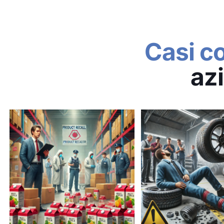
Casi co
az