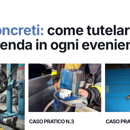
ncreti:
come tutelare
ienda in ogni evenie
CASO PRATICO N.3
CASO PRA