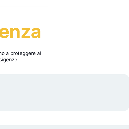
lenza
emo a proteggere al
esigenze.