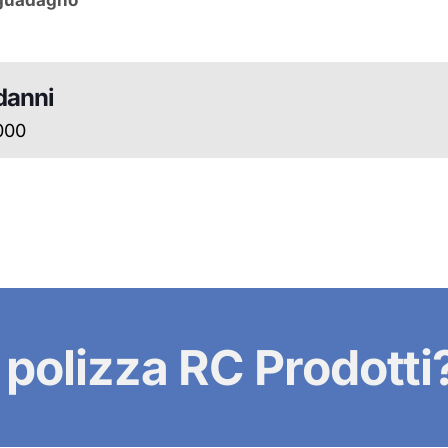
guadagno
danni
000
polizza RC Prodotti