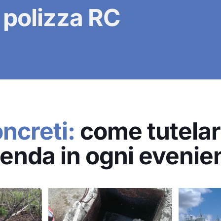
 polizza RC
ncreti:
come tutelare
ienda in ogni evenie