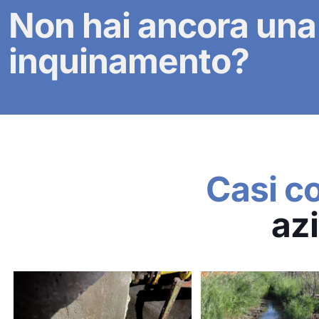
Non hai ancora una
inquinamento?
Casi co
az