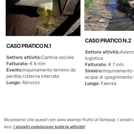
CASO PRATICO N.2
CASO PRATICO N.1
Settore attività:
Aziend
Settore attività:
Cantina sociale
logistica
Fatturato:
€ 6 mln
Fatturato:
€ 7 mln
Evento:
Inquinamento terreno da
Sinistro:
Inquinamento 
perdita cisterna interrata
acque di spegnimento 
Luogo:
Abruzzo
Luogo:
Faenza
Ricordiamo che questi non sono esempi frutto di fantasia; I sinistri 
loro:
i sinistri colpiscono tutte le attività!