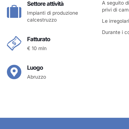
A seguito di
Settore attività
privi di ca
Impianti di produzione
calcestruzzo
Le irregolar
Durante i co
Fatturato
€ 10 mln
Luogo
Abruzzo