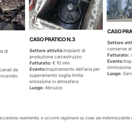
CASO PRA
CASO PRATICO N.3
Settore atti
conserve al
Settore attività:
Impianti di
a di
Fatturato:
>
produzione calcestruzzo
Evento:
Inq
Fatturato:
€ 10 mln
immissione 
Evento:
Inquinamento dell’aria per
canali da
Luogo:
Sar
superamento soglia limite
incendio
emissione in atmosfera
Luogo:
Abruzzo
accadono realmente, e occorre ragionare su cosa sia indennizzabile e cos