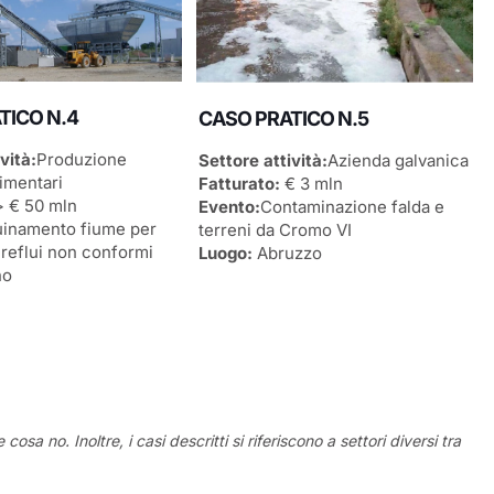
TICO N.4
CASO PRATICO N.5
vità:
Produzione
Settore attività:
Azienda galvanica
imentari
Fatturato:
€ 3 mln
 € 50 mln
Evento:
Contaminazione falda e
uinamento fiume per
terreni da Cromo VI
reflui non conformi
Luogo:
Abruzzo
no
a no. Inoltre, i casi descritti si riferiscono a settori diversi tra